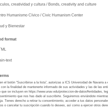
culos, creatividad y cultura / Bonds, creativity and culture
tro Humanismo Cívico / Civic Humanism Center
ud y Bienestar
ed format
TML
ain-text
Terms
 en el botón “Suscribirse a la lista”, autorizas a ICS Universidad de Navarra a 
con la finalidad de mantenerte informado de sus actividades y las de las ent
o que se incluyen en https://www.unav.edu/proteccion-de-datos#entidades, le
nsentimiento que nos has dado al suscribirte. Seguiremos enviándote mientra
ja. Tienes derecho a retirar tu consentimiento, acceder a tus datos personale
los o cancelar tu suscripción cuando lo desees, así como a ejercer otros der