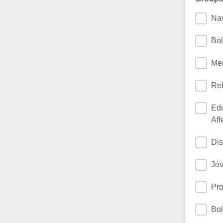
Nav
Bol
Men
Rel
Edu
Aff
Dis
Jóv
Pr
Bol