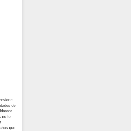
enviarte
idades de
gitimada
s no te
s,
echos que