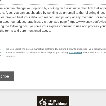
................................................................................................................
me You can change your opinion by clicking on the unsubscribed link that appe
note. Also, you can unsubscribe by sending us an email to the following directi
es. We will treat your data with respect and privacy at any moment. For mor
on about our privacy practices, visit our web page (https://www.unav.edu/aviso-
ng the following box, you give your express consent to use and process your
 the terms and care mentioned above.
We use Mailchimp as our marketing platform. By clicking below to subscribe, you acknowled
information will be transferred to Mailchimp for processing.
Learn more
about Mailchimp's pri
practices.