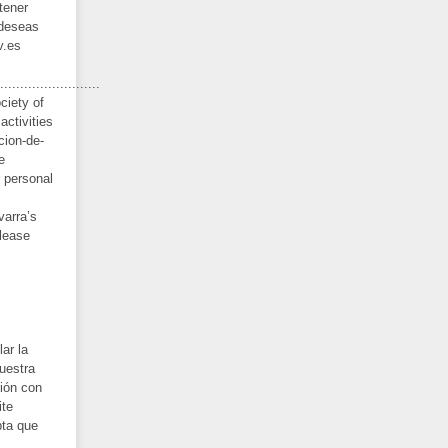
tener
 deseas
v.es
.........................
ciety of
activities
cion-de-
e
r personal
varra’s
please
ar la
nuestra
ión con
ite
pta que