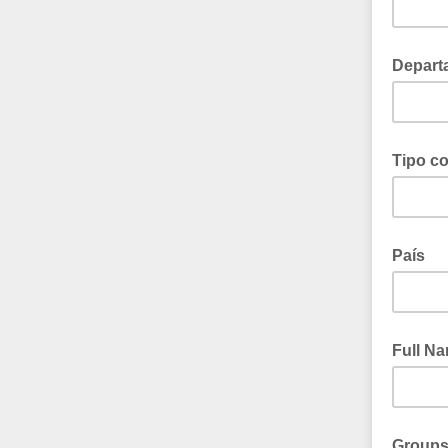
Depart
Tipo c
País
Full N
Group