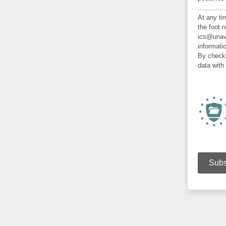
..............
At any ti
the foot 
ics@unav.
informati
By checki
data with