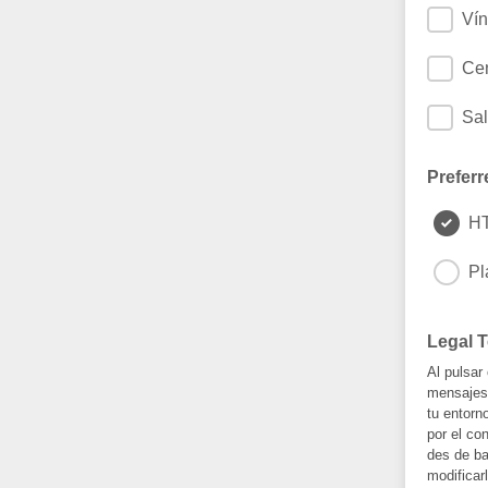
Vín
Cen
Sal
Preferr
H
Pl
Legal 
Al pulsar
mensajes 
tu entorn
por el co
des de ba
modificar