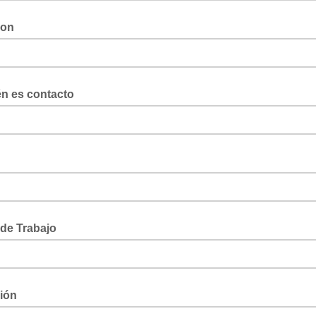
ion
én es contacto
de Trabajo
ción