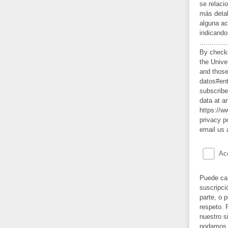
se relaci
más detal
alguna ac
indicando
..............
By checki
the Unive
and those 
datos#ent
subscribe
data at an
https://w
privacy p
email us 
Ac
Puede cam
suscripci
parte, o 
respeto. 
nuestro s
podamos p