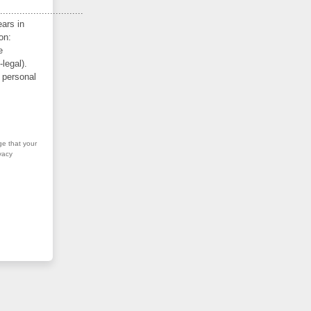
..............................
ars in
on:
e
legal).
 personal
ge that your
vacy