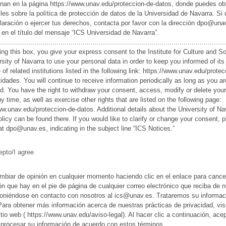
onan en la página https://www.unav.edu/proteccion-de-datos, donde puedes ob
les sobre la política de protección de datos de la Universidad de Navarra. Si
laración o ejercer tus derechos, contacta por favor con la dirección dpo@una
 en el título del mensaje “ICS Universidad de Navarra”.
................................................................................................................
ng this box, you give your express consent to the Institute for Culture and So
rsity of Navarra to use your personal data in order to keep you informed of its 
of related institutions listed in the following link: https://www.unav.edu/protec
idades. You will continue to receive information periodically as long as you ar
d. You have the right to withdraw your consent, access, modify or delete you
y time, as well as exercise other rights that are listed on the following page:
ww.unav.edu/proteccion-de-datos. Additional details about the University of Na
olicy can be found there. If you would like to clarify or change your consent, 
at dpo@unav.es, indicating in the subject line “ICS Notices.”
epto/I agree
biar de opinión en cualquier momento haciendo clic en el enlace para cancel
ón que hay en el pie de página de cualquier correo electrónico que reciba de 
poniéndose en contacto con nosotros al ics@unav.es. Trataremos su informac
Para obtener más información acerca de nuestras prácticas de privacidad, vis
itio web ( https://www.unav.edu/aviso-legal). Al hacer clic a continuación, ace
rocesar su información de acuerdo con estos términos.